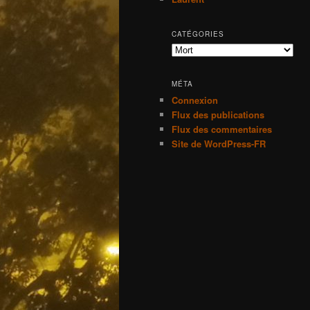
CATÉGORIES
Catégories
MÉTA
Connexion
Flux des publications
Flux des commentaires
Site de WordPress-FR