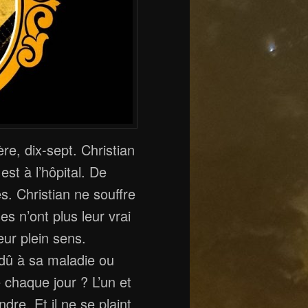
re, dix-sept. Christian
est à l’hôpital. De
s. Christian ne souffre
es n’ont plus leur vrai
eur plein sens.
dû à sa mala­die ou
 chaque jour ? L’un et
ndre. Et il ne se plaint